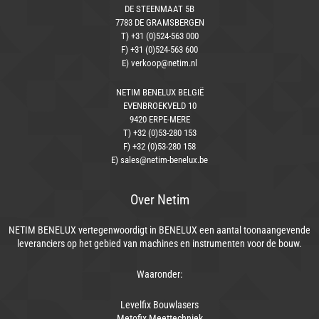
DE STEENMAAT 5B
7783 DE GRAMSBERGEN
T) +31 (0)524-563 000
F) +31 (0)524-563 600
E) verkoop@netim.nl
NETIM BENELUX BELGIË
EVENBROEKVELD 10
9420 ERPE-MERE
T) +32 (0)53-280 153
F) +32 (0)53-280 158
E) sales@netim-benelux.be
Over Netim
NETIM BENELUX vertegenwoordigt in BENELUX een aantal toonaangevende
leveranciers op het gebied van machines en instrumenten voor de bouw.
Waaronder:
Levelfix Bouwlasers
Metofix Meettechniek