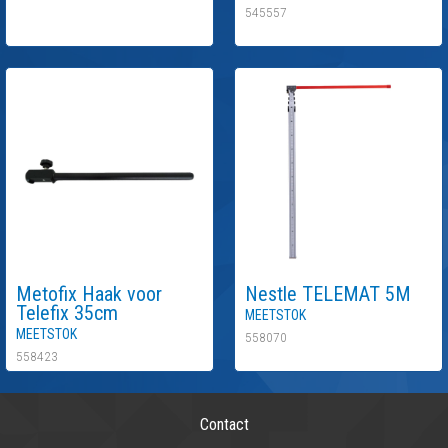
545557
Metofix
Haak voor
Nestle
TELEMAT 5M
Telefix 35cm
Meetstok
Meetstok
558070
558423
Contact