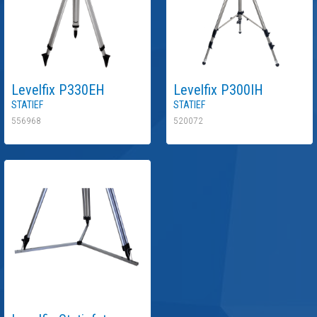
Levelfix
P330EH
Levelfix
P300IH
Statief
Statief
556968
520072