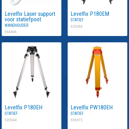
Levelfix
Laser support
Levelfix
P180EM
voor statiefpoot
Statief
Wandhouder
520066
556946
Levelfix
P180EH
Levelfix
PW180EH
Statief
Statief
520044
556972