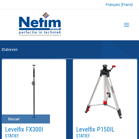
Français (Frans)
Statieven
Nieuw!
Levelfix
FX300I
Levelfix
P150IL
Statief
Statief