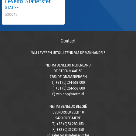
Levelfix
Statiefster
Statief
520049
Contact
WIJ LEVEREN UITSLUITEND VIA DE VAKHANDEL!
NETIM BENELUX NEDERLAND
DE STEENMAAT 5B
7783 DE GRAMSBERGEN
T) +31 (0)524-563 000
F) +31 (0)524-563 600
E) verkoop@netim.nl
NETIM BENELUX BELGIË
EVENBROEKVELD 10
9420 ERPE-MERE
T) +32 (0)53-280 153
F) +32 (0)53-280 158
E) sales@netim-benelux.be