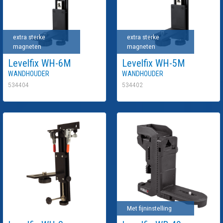
extra sterke
extra sterke
magneten
magneten
Levelfix
WH-6M
Levelfix
WH-5M
Wandhouder
Wandhouder
534404
534402
Met fijninstelling