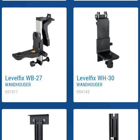
Levelfix
WB-27
Levelfix
WH-30
Wandhouder
Wandhouder
551011
554142