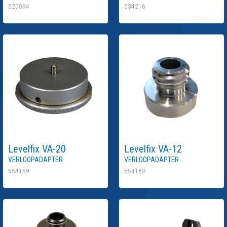
520094
534216
Levelfix
VA-20
Levelfix
VA-12
Verloopadapter
Verloopadapter
554159
554168