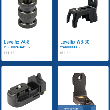
Levelfix
VA-8
Levelfix
WB-30
Verloopadapter
Wandhouder
554157
554144
Extra sterke