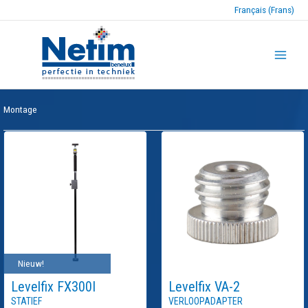
Français (Frans)
Montage
Nieuw!
Levelfix
FX300I
Levelfix
VA-2
Statief
Verloopadapter