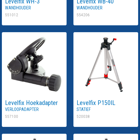
Levelfix
WH-3
Levelfix
WB-40
Wandhouder
Wandhouder
551012
554206
Levelfix
Hoekadapter
Levelfix
P150IL
Verloopadapter
Statief
557100
520038