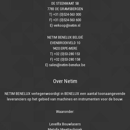
DE STEENMAAT 5B
7783 DE GRAMSBERGEN
T) +31 (0)524-563 000
F) +31 (0)524-563 600
E) verkoop@netim.nl
NETIM BENELUX BELGIË
EVENBROEKVELD 10
9420 ERPE-MERE
T) +32 (0)53-280 153
F) +32 (0)53-280 158
E) sales@netim-benelux.be
Over Netim
NETIM BENELUX vertegenwoordigt in BENELUX een aantal toonaangevende
leveranciers op het gebied van machines en instrumenten voor de bouw.
Waaronder:
Levelfix Bouwlasers
Metofix Meettechniek