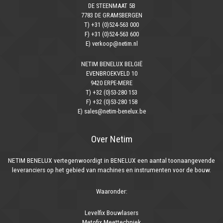
DE STEENMAAT 5B
7783 DE GRAMSBERGEN
T) +31 (0)524-563 000
F) +31 (0)524-563 600
E) verkoop@netim.nl
NETIM BENELUX BELGIË
EVENBROEKVELD 10
9420 ERPE-MERE
T) +32 (0)53-280 153
F) +32 (0)53-280 158
E) sales@netim-benelux.be
Over Netim
NETIM BENELUX vertegenwoordigt in BENELUX een aantal toonaangevende
leveranciers op het gebied van machines en instrumenten voor de bouw.
Waaronder:
Levelfix Bouwlasers
Metofix Meettechniek