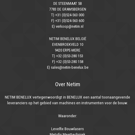
DE STEENMAAT 5B
7783 DE GRAMSBERGEN
T) +31 (0)524-563 000
F) +31 (0)524-563 600
E) verkoop@netim.nl
NETIM BENELUX BELGIË
EVENBROEKVELD 10
9420 ERPE-MERE
T) +32 (0)53-280 153
F) +32 (0)53-280 158
E) sales@netim-benelux.be
Over Netim
NETIM BENELUX vertegenwoordigt in BENELUX een aantal toonaangevende
leveranciers op het gebied van machines en instrumenten voor de bouw.
Waaronder:
Levelfix Bouwlasers
Metofix Meettechniek