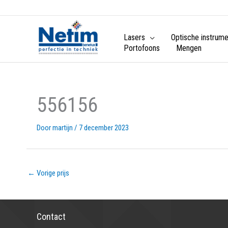
Lasers
Optische instrum
Portofoons
Mengen
556156
Door
martijn
/
7 december 2023
←
Vorige prijs
Contact