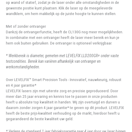
op wand of statief, zodat je de laser onder alle omstandigheden in de
gewenste positie kunt plaatsen. Klik de laser op de meegeleverde
wandklem, om hem makkelijk op de juiste hoogte te kunnen stellen.
Met of zonder ontvanger
Dankzij de ontvangerfunctie, heeft de CL130G nog meer mogelijkheden.
In combinatie met een ontvanger heeft de laser meer bereik en kun je
hem ook buiten gebruiken. De ontvanger is optioneel verkrijgbaar.
* Werkbereik is diameter, gemeten met LEVELFIX LLD200GR+ onder vaste
testcondities. Bereik kan variëren afhankelijk van ontvanger en
werkomstandigheden.
Over LEVELFIX™ Smart Precision Tools - Innovatief, nauwkeurig, robuust
en 4 jaar garantie*
LEVELFIX lasers zijn met uiterste zorg en precisie geproduceerd. Door
meer dan 25 jaar ervaring en kennis toe te passen in onze producten
heeft u absolute top kwaliteit in handen. Wij zijn overtuigd en durven u
daarom zonder zorgen 4 jaar garantie* te geven op dit product. LEVELFIX
heeft de beste prijs-kwaliteit verhouding op de markt, hierdoor heeft u
gegarandeerd de beste kwaliteit uw geld.
* Verleng de standaard 1 jaar fabrieksgarantie naar 4 jaar door uw laser binnen