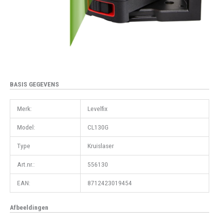
BASIS GEGEVENS
Merk:
Levelfix
Model:
CL130G
Type
Kruislaser
Art.nr.:
556130
EAN:
8712423019454
Afbeeldingen