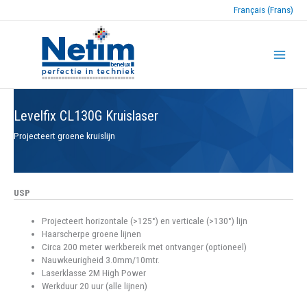
Français (Frans)
Levelfix CL130G Kruislaser
Projecteert groene kruislijn
USP
Projecteert horizontale (>125°) en verticale (>130°) lijn
Haarscherpe groene lijnen
Circa 200 meter werkbereik met ontvanger (optioneel)
Nauwkeurigheid 3.0mm/10mtr.
Laserklasse 2M High Power
Werkduur 20 uur (alle lijnen)