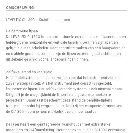
OMSCHRIJVING
LEVELFIX CL130G – Kruislijnlaser groen
Heldergroene lijnen
De LEVELFIX CL130G is een professionele en robuuste kruislaser met een
heldergroene horizontale en verticale laserlijn. De lijnen zijn apart en
gelijktijdig in te schakelen. Door gebruik te maken van een hoogwaardige
en stabiele groene laserdiode zijn de lijnen extreem goed zichtbaar en
uitstekend geschikt voor alle toepassingen binnen.
Zelfnivellerend en veelzijdig
Het pendelsysteem in de laser zorgt ervoor dat het instrument zichzelf
zuiver waterpas stelt. Als het instrument niet correct is ingesteld,
knipperen de lijnen. Het zelfnivellerende systeem is ook uitschakelbaar.
Dit geeft je de mogelijkheid de lijnen in alle gewenste hoeken te
projecteren. Daarnaast beschermt deze stand de pendule tijdens
transport, doordat hij vergrendeld is. Dankzij het compacte formaat van
de CL130G, neem je hem makkelijk overal mee naartoe.
De laser heeft een geïntegreerde wandhouder met extra sterke
magneten en 1/4”aansluiting. Hiermee bevestig je de CL130G eenvoudig