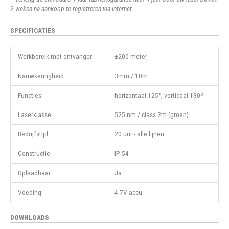
2 weken na aankoop te registreren via internet.
SPECIFICATIES
Werkbereik met ontvanger:
±200 meter
Nauwkeurigheid:
3mm / 10m
Functies:
horizontaal 125°, verticaal 130º
Laserklasse:
525 nm / class 2m (groen)
Bedrijfstijd:
20 uur - alle lijnen
Constructie:
IP 54
Oplaadbaar:
Ja
Voeding:
4.7V accu
DOWNLOADS