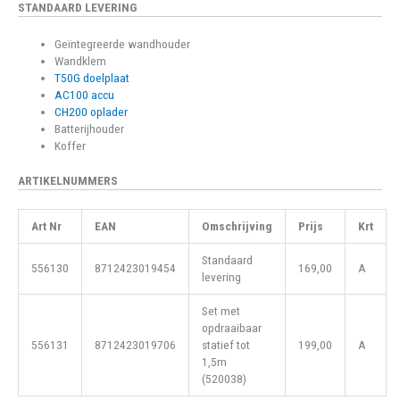
STANDAARD LEVERING
Geïntegreerde wandhouder
Wandklem
T50G doelplaat
AC100 accu
CH200 oplader
Batterijhouder
Koffer
ARTIKELNUMMERS
Art Nr
EAN
Omschrijving
Prijs
Krt
Standaard
556130
8712423019454
169,00
A
levering
Set met
opdraaibaar
556131
8712423019706
statief tot
199,00
A
1,5m
(520038)