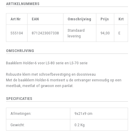
ARTIKELNUMMERS
Art Nr
EAN
Omschrijving
Prijs
Krt
Standaard
555104
8712423007338
94,00
E
levering
OMSCHRIJVING
Baakklem Holder-6 voor LS-80 serie en LS-70 serie
Robuuste klem met schroefbevestiging en doosniveau
Met de baakklem Holder-6 monteert u de ontvanger eenvoudig op een
meetbak, meetlat of gewoon een panlat.
SPECIFICATIES
Afmetingen:
9x21x9 cm
Gewicht:
0.2 Kg