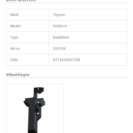
Merk:
Topcon
Model:
Holder-6
Type
Baakklem
Art.nr.:
555104
EAN:
8712423007338
Afbeeldingen