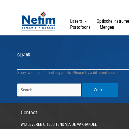
Lasers
Optische instrum
Portofoons
Mengen
CL618R
Sorry, we couldn't find any posts. Please try a different search.
Zoek
naar:
Contact
WIJ LEVEREN UITSLUITEND VIA DE VAKHANDEL!