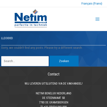
Français (Frans)
LLD300D
Sorry, we couldn't find any posts. Please try a different search.
Zoek
naar:
Contact
WIJ LEVEREN UITSLUITEND VIA DE VAKHANDEL!
NETIM BENELUX NEDERLAND
DE STEENMAAT 5B
7783 DE GRAMSBERGEN
T) +31 (0)524-563 000