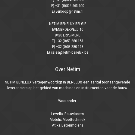
F) +31 (0)524-563 600
E) verkoop@netim.nl
NETIM BENELUX BELGIË
EVENBROEKVELD 10
9420 ERPE-MERE
T) +32 (0)53-280 153
F) +32 (0)53-280 158
E) sales@netim-benelux.be
Over Netim
NETIM BENELUX vertegenwoordigt in BENELUX een aantal toonaangevende
leveranciers op het gebied van machines en instrumenten voor de bouw.
Waaronder:
Levelfix Bouwlasers
Metofix Meettechniek
Atika Betonmolens